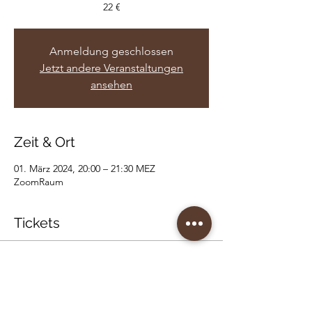
22 €
Anmeldung geschlossen
Jetzt andere Veranstaltungen
ansehen
Zeit & Ort
01. März 2024, 20:00 – 21:30 MEZ
ZoomRaum
Tickets
Verkauf beendet
Tickettyp
Health (love) Eve🌹