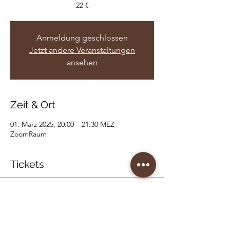
22 €
Anmeldung geschlossen
Jetzt andere Veranstaltungen
ansehen
Zeit & Ort
01. März 2025, 20:00 – 21:30 MEZ
ZoomRaum
Tickets
Verkauf beendet
Tickettyp
Health (love) Eve🌹